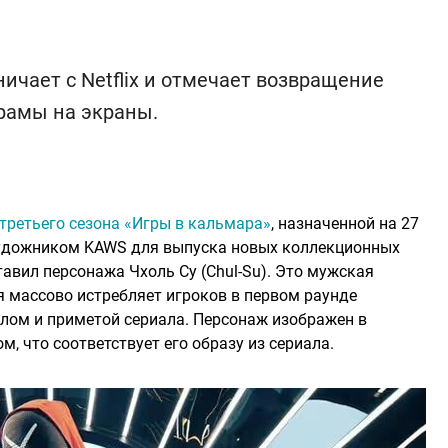
чает с Netflix и отмечает возвращение
орамы на экраны.
третьего сезона «Игры в кальмара»
, назначенной на 27
с художником KAWS для выпуска новых коллекционных
тавил персонажа Чхоль Су (Chul-Su). Это мужская
я массово истребляет игроков в первом раунде
олом и приметой сериала. Персонаж изображен в
, что соответствует его образу из сериала.