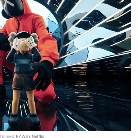
точник:
KAWS x Netflix