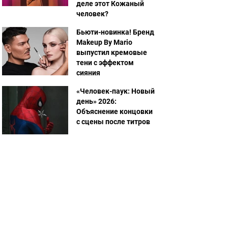
деле этот Кожаный
человек?
Бьюти-новинка! Бренд
Makeup By Mario
выпустил кремовые
тени с эффектом
сияния
«Человек-паук: Новый
день» 2026:
Объяснение концовки
с сцены после титров