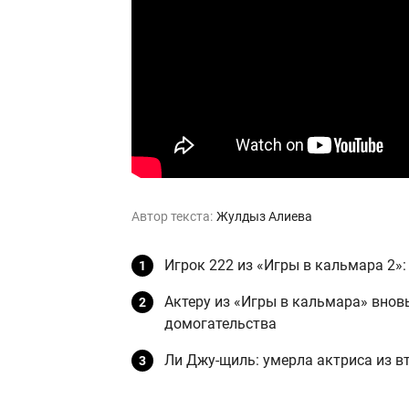
Автор текста:
Жулдыз Алиева
Игрок 222 из «Игры в кальмара 2»
Актеру из «Игры в кальмара» внов
домогательства
Ли Джу-щиль: умерла актриса из в