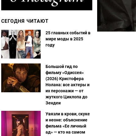
СЕГОДНЯ ЧИТАЮТ
25 главных событий в
мире моды в 2025
году
Большой гид по
фильму «Одиссея»
(2026) Кристофера
Нолана: все актеры и
их персонажи — от
жуткого Циклопа до
Зендеи
Увязли в крови, скуке
и неоне: объяснение
фильма «Ее личный
ад» — кто на самом