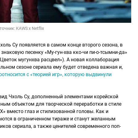
точник:
KAWS x Netflix
ль Су появляется в самом конце второго сезона, в
знаковую песенку «Му-гун-хва кко-чи пи-о-тсымни-да»
 «Цветок мугунхва расцвел»). А новая коллаборация
альном сезоне сериала ему будет отведена важная и,
оотносится с «теорией игр», которую выдвинули
вид Чхоль Су, дополненный элементами корейской
ным объектом для творческой переработки в стиле
» вместо глаз и стилизованной головы. Как и
аются в ограниченном тираже и станут желанным
ков сериала, а также ценителей современного поп-