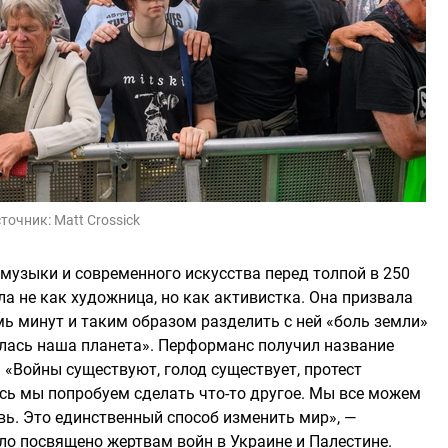
точник:
Matt Crossick
музыки и современного искусства перед толпой в 250
 не как художница, но как активистка. Она призвала
ь минут и таким образом разделить с ней «боль земли»
илась наша планета». Перформанс получил название
 «Войны существуют, голод существует, протест
есь мы попробуем сделать что-то другое. Мы все можем
вь. Это единственный способ изменить мир», —
ло посвящено жертвам войн в Украине и Палестине.