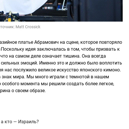
точник:
Matt Crossick
зийное платье Абрамович на сцене, которое повторяло
«Поскольку идея заключалась в том, чтобы призвать к
 что на самом деле означает тишина. Она всегда
 сильных эмоций. Именно это и должно было воплотить
ля нас послужило великое искусство японского кимоно.
в знак мира. Мы много играли с темнотой в нашем
о особого момента мы решили создать более легкое,
рина о своем образе.
 а кто — Израиль?