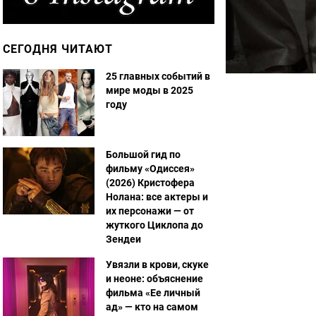
СЕГОДНЯ ЧИТАЮТ
25 главных событий в
мире моды в 2025
году
Большой гид по
фильму «Одиссея»
(2026) Кристофера
Нолана: все актеры и
их персонажи — от
жуткого Циклопа до
Зендеи
Увязли в крови, скуке
и неоне: объяснение
фильма «Ее личный
ад» — кто на самом