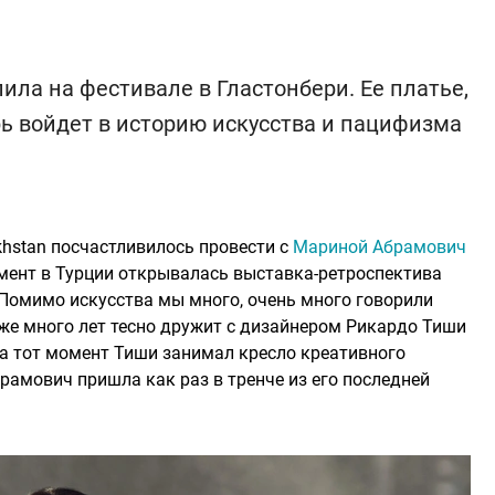
ла на фестивале в Гластонбери. Ее платье,
ь войдет в историю искусства и пацифизма
akhstan посчастливилось провести с
Мариной Абрамович
омент в Турции открывалась выставка-ретроспектива
Помимо искусства мы много, очень много говорили
уже много лет тесно дружит с дизайнером Рикардо Тиши
 На тот момент Тиши занимал кресло креативного
брамович пришла как раз в тренче из его последней