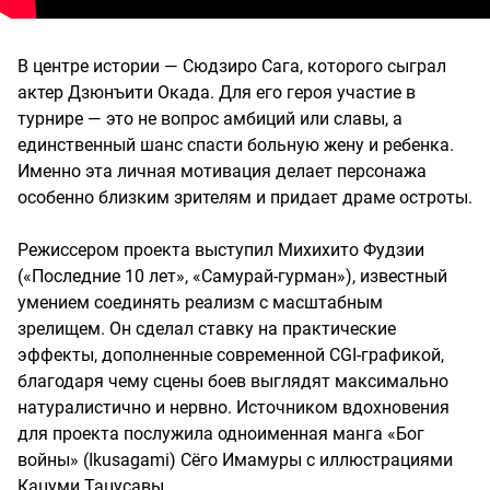
В центре истории — Сюдзиро Сага, которого сыграл
актер Дзюнъити Окада. Для его героя участие в
турнире — это не вопрос амбиций или славы, а
единственный шанс спасти больную жену и ребенка.
Именно эта личная мотивация делает персонажа
особенно близким зрителям и придает драме остроты.
Режиссером проекта выступил Михихито Фудзии
(«Последние 10 лет», «Самурай-гурман»), известный
умением соединять реализм с масштабным
зрелищем. Он сделал ставку на практические
эффекты, дополненные современной CGI-графикой,
благодаря чему сцены боев выглядят максимально
натуралистично и нервно. Источником вдохновения
для проекта послужила одноименная манга «Бог
войны» (Ikusagami) Сёго Имамуры с иллюстрациями
Кацуми Тацусавы.