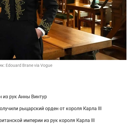
ик:
Edouard Brane via Vogue
 из рук Анны Винтур
олучили рыцарский орден от короля Карла III
ританской империи из рук короля Карла lll