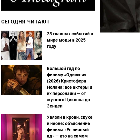
СЕГОДНЯ ЧИТАЮТ
25 главных событий в
мире моды в 2025
году
Большой гид по
фильму «Одиссея»
(2026) Кристофера
Нолана: все актеры и
их персонажи — от
жуткого Циклопа до
Зендеи
Увязли в крови, скуке
и неоне: объяснение
фильма «Ее личный
ад» — кто на самом