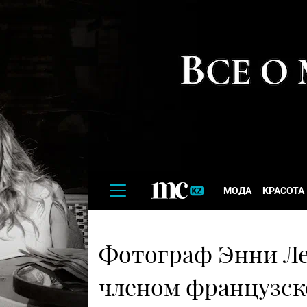
МОДА
КРАСОТА
Фотограф Энни Ле
членом французск