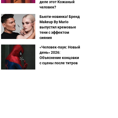
деле этот Кожаный
человек?
Бьюти-новинка! Бренд
Makeup By Mario
выпустил кремовые
тени с эффектом
сияния
«Человек-паук: Новый
день» 2026:
Объяснение концовки
с сцены после титров