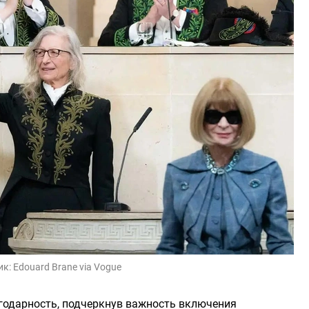
ик:
Edouard Brane via Vogue
годарность, подчеркнув важность включения