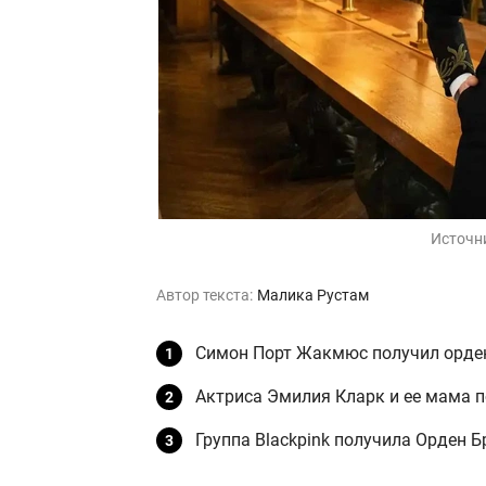
Источн
Автор текста:
Малика Рустам
Симон Порт Жакмюс получил орден
Актриса Эмилия Кларк и ее мама п
Группа Blackpink получила Орден Б