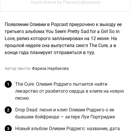
A post shared by Popcast (@popcast)
Появление Оливии в Popcast приурочено к выходу ее
третьего альбома You Seem Pretty Sad for a Girl So in
Love, релиз которого запланирован на 12 июня. На
прошлой неделе она выпустила сингл The Cure, а в
конце года планирует отправиться в тур.
Автор текста:
Фариза Нарбекова
The Cure: Оливия Родриго пытается найти
лекарство от разбитого сердца в клипе на новую
песню
Drop Dead: песня и клип Оливии Родриго о ее
бывшем бойфренде — актере Луи Партридже
Новый альбом Оливии Родриго: название, дата