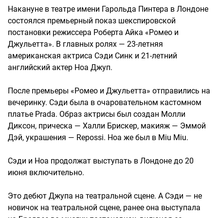
Накануне в театре имени Гарольда Пинтера в Лондоне
состоялся премьерный показ шекспировской
постановки режиссера Роберта Айка «Ромео и
Джульетта». В главных ролях — 23-летняя
американская актриса Сэди Синк и 21-летний
английский актер Ноа Джуп.
После премьеры «Ромео и Джульетта» отправились на
вечеринку. Сэди была в очаровательном кастомном
платье Prada. Образ актрисы был создан Молли
Диксон, прическа — Халли Брискер, макияж — Эммой
Дэй, украшения — Repossi. Ноа же был в Miu Miu.
Сэди и Ноа продолжат выступать в Лондоне до 20
июня включительно.
Это дебют Джупа на театральной сцене. А Сэди — не
новичок на театральной сцене, ранее она выступала