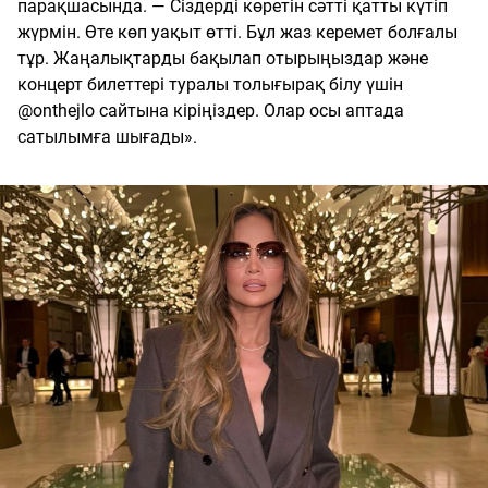
парақшасында. — Сіздерді көретін сәтті қатты күтіп
жүрмін. Өте көп уақыт өтті. Бұл жаз керемет болғалы
тұр. Жаңалықтарды бақылап отырыңыздар және
концерт билеттері туралы толығырақ білу үшін
@onthejlo сайтына кіріңіздер. Олар осы аптада
сатылымға шығады».