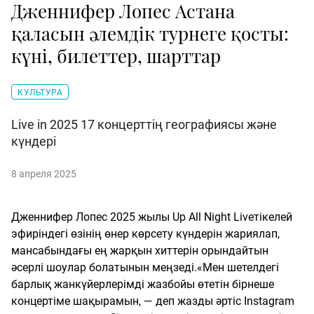
Дженнифер Лопес Астана
қаласын әлемдік турнеге қосты:
күні, билеттер, шарттар
КУЛЬТУРА
Live in 2025 17 концерттің географиясы және
күндері
8 апреля 2025
Дженнифер Лопес 2025 жылы Up All Night Liveтікелей
эфиріндегі өзінің өнер көрсету күндерін жариялап,
мансабындағы ең жарқын хиттерін орындайтын
әсерлі шоулар болатынын меңзеді.«Мен шетелдегі
барлық жанкүйерлерімді жазбойы өтетін бірнеше
концертіме шақырамын, — деп жазды әртіс Instagram