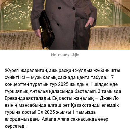
Источник:
@jlo
Жүрегі жараланған, ажырасқан жұлдыз жұбанышты
сүйікті ісі — музыкалық сахнада қайта табуда. 17
концерттен тұратын тур 2025 жылдың 1 шілдесінде
түркиялық Анталья қаласында басталып, 3 тамызда
Еревандааяқталады. Ең басты жаңалық — Джей Ло
өзінің мансабында алғаш рет Қазақстанды әлемдік
турына қосты! Ол 2025 жылғы 1 тамызда
елордамыздағы Astana Arena сахнасында өнер
көрсетеді.