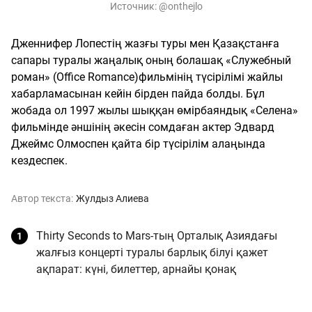
Источник:
@onthejlo
Дженнифер Лопестің жазғы туры мен Қазақстанға
сапары туралы жаңалық оның болашақ «Служебный
роман» (Office Romance)фильмінің түсірілімі жайлы
хабарламасынан кейін бірден пайда болды. Бұл
жобада ол 1997 жылы шыққан өмірбаяндық «Селена»
фильмінде әншінің әкесін сомдаған актер Эдвард
Джеймс Олмоспен қайта бір түсірілім алаңында
кездеспек.
Автор текста:
Жулдыз Алиева
Thirty Seconds to Mars-тың Орталық Азиядағы
жалғыз концерті туралы барлық білуі қажет
ақпарат: күні, билеттер, арнайы қонақ