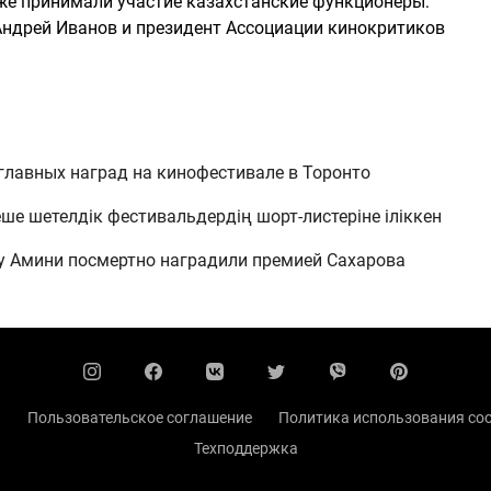
 же принимали участие казахстанские функционеры:
Андрей Иванов и президент Ассоциации кинокритиков
главных наград на кинофестивале в Торонто
ше шетелдік фестивальдердің шорт-листеріне іліккен
у Амини посмертно наградили премией Сахарова
ы
Пользовательское соглашение
Политика использования coo
Техподдержка