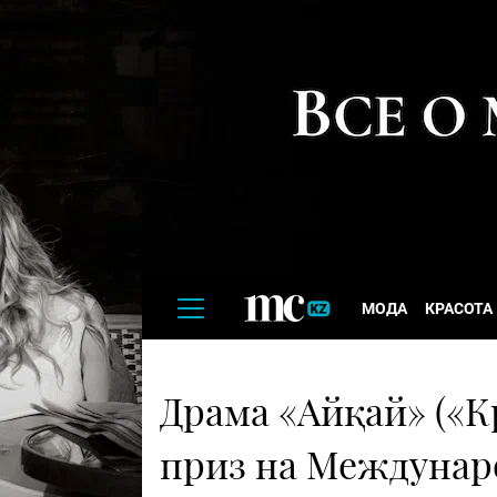
МОДА
КРАСОТА
Драма «Айқай» («К
приз на Междунар