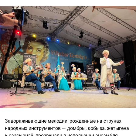
Завораживающие мелодии, рожденные на струнах
народных инструментов — домбры, кобыза, жетыгена
и сазсырнай, прозвучали в исполнении ансамбля