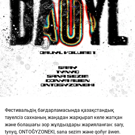
Фестивальдің бағдарламасында қазақстандық
тәуелсіз сахнаның жаңадан жарқырап келе жатқан
және болашағы зор жұлдыздары жарияланған: sary,
tynyq, ONTOĞYZONEKI, sana sezim және qoñyr äwen.