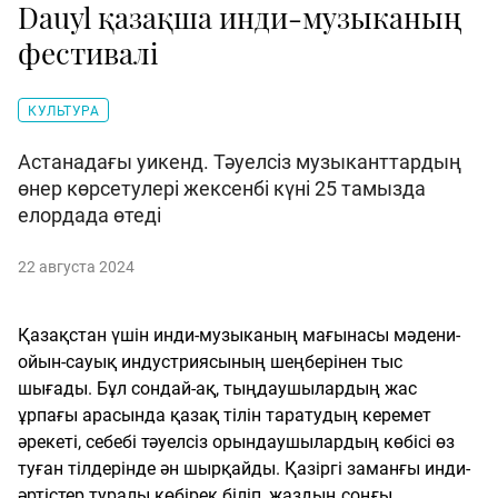
Dauyl қазақша инди-музыканың
фестивалі
КУЛЬТУРА
Астанадағы уикенд. Тәуелсіз музыканттардың
өнер көрсетулері жексенбі күні 25 тамызда
елордада өтеді
22 августа 2024
Қазақстан үшін инди-музыканың мағынасы мәдени-
ойын-сауық индустриясының шеңберінен тыс
шығады. Бұл сондай-ақ, тыңдаушылардың жас
ұрпағы арасында қазақ тілін таратудың керемет
әрекеті, себебі тәуелсіз орындаушылардың көбісі өз
туған тілдерінде ән шырқайды. Қазіргі заманғы инди-
әртістер туралы көбірек біліп, жаздың соңғы