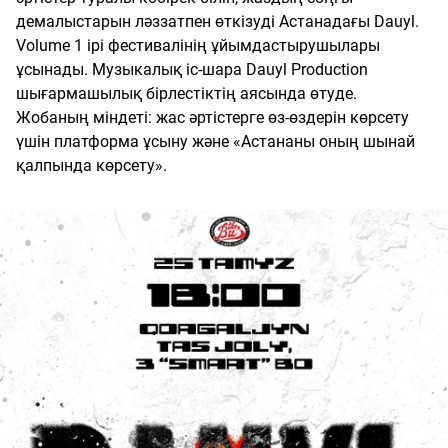
демалыстарын ләззатпен өткізуді Астанадағы Dauyl.
Volume 1 ірі фестивалінің ұйымдастырушылары
ұсынады. Музыкалық іс-шара Dauyl Production
шығармашылық бірлестіктің аясында өтуде.
Жобаның міндеті: жас әртістерге өз-өздерін көрсету
үшін платформа ұсыну және «Астананы оның шынай
қалпында көрсету».