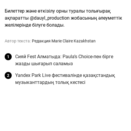
Билеттер және өткізілу орны туралы толығырақ
ақпаратты @dauyl_production жобасының әлеуметтік
желілерінде білуге болады.
Автор текста:
Редакция Marie Claire Kazakhstan
Сияй Fest Алматыда: Paula’s Choice-пен бірге
жазды шығарып саламыз
Yandex Park Live фестивалінде қазақстандық
музыканттардың толық кестесі