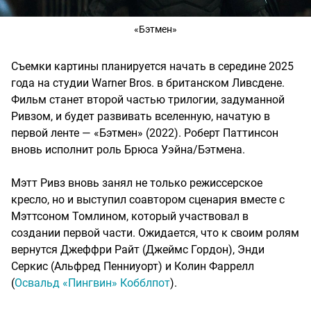
«Бэтмен»
Съемки картины планируется начать в середине 2025
года на студии Warner Bros. в британском Ливсдене.
Фильм станет второй частью трилогии, задуманной
Ривзом, и будет развивать вселенную, начатую в
первой ленте — «Бэтмен» (2022). Роберт Паттинсон
вновь исполнит роль Брюса Уэйна/Бэтмена.
Мэтт Ривз вновь занял не только режиссерское
кресло, но и выступил соавтором сценария вместе с
Мэттсоном Томлином, который участвовал в
создании первой части. Ожидается, что к своим ролям
вернутся Джеффри Райт (Джеймс Гордон), Энди
Серкис (Альфред Пенниуорт) и Колин Фаррелл
(
Освальд «Пингвин» Кобблпот
).