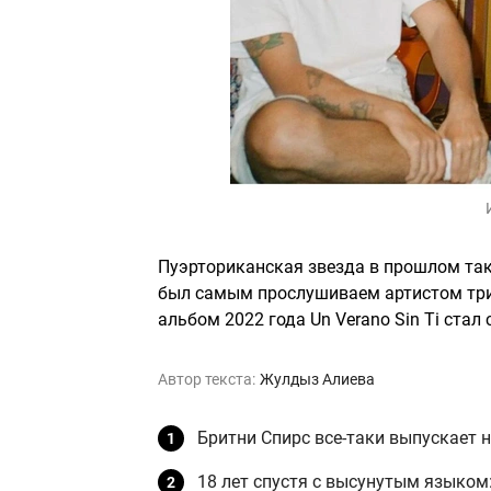
Пуэрториканская звезда в прошлом так 
был самым прослушиваем артистом три г
альбом 2022 года Un Verano Sin Ti ста
Автор текста:
Жулдыз Алиева
Бритни Спирс все-таки выпускает 
18 лет спустя с высунутым языком: