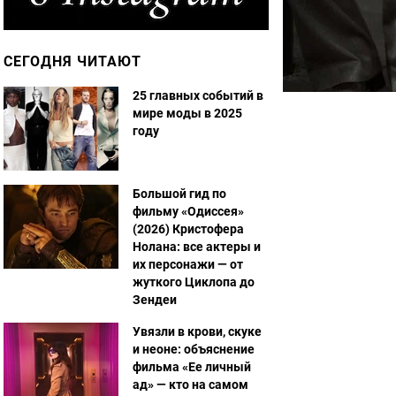
СЕГОДНЯ ЧИТАЮТ
25 главных событий в
мире моды в 2025
году
Большой гид по
фильму «Одиссея»
(2026) Кристофера
Нолана: все актеры и
их персонажи — от
жуткого Циклопа до
Зендеи
Увязли в крови, скуке
и неоне: объяснение
фильма «Ее личный
ад» — кто на самом