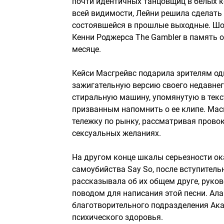
почти идентичных танцовщиц в белых к
всей видимости, Лейни решила сделать
состоявшейся в прошлые выходные. Шо
Кенни Роджерса The Gambler в память 
месяце.
Кейси Масгрейвс подарила зрителям од
зажигательную версию своего недавнего 
стиральную машину, упомянутую в текст
призванным напомнить о ее клипе. Мас
тележку по рынку, рассматривая прово
сексуальных желаниях.
На другом конце шкалы серьезности ок
самоубийства Say So, после вступитель
рассказывала об их общем друге, руков
поводом для написания этой песни. Алай
благотворительного подразделения Ака
психического здоровья.