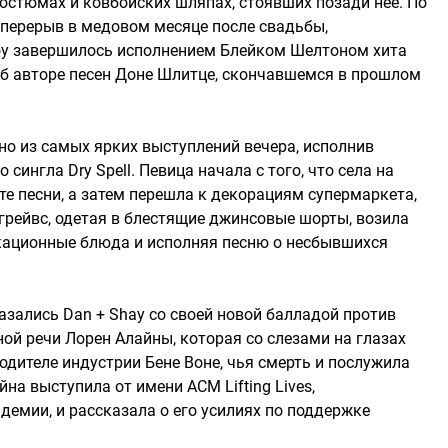
остюмах и ковбойских шляпах, стоявших позади нее. По
 перерыв в медовом месяце после свадьбы,
у завершилось исполнением Блейком Шелтоном хита
об авторе песен Доне Шлитце, скончавшемся в прошлом
но из самых ярких выступлений вечера, исполнив
сингла Dry Spell. Певица начала с того, что села на
е песни, а затем перешла к декорациям супермаркета,
грейвс, одетая в блестящие джинсовые шорты, возила
кационные блюда и исполняя песню о несбывшихся
азались Dan + Shay со своей новой балладой против
ной речи Лорен Алайны, которая со слезами на глазах
одителе индустрии Бене Воне, чья смерть и послужила
на выступила от имени ACM Lifting Lives,
демии, и рассказала о его усилиях по поддержке