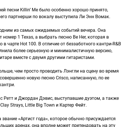
 песни Killin’ Me было особенно хорошо принято,
е его партнерши по вокалу выступила Ли Энн Вомак.
 одним из самых ожидаемых событий вечера. Она
номер 1 Texas, а выбрать песню Be Her, которая в
 в чарте Hot 100. В отличие от беззаботного кантри-R&B
олнила более серьезную и минималистичную версию,
гитаре вместе с двумя другими гитаристами.
льше, чем просто проводить Лэнгли на сцену во время
совершенно новую песню Crisco, написанную, по ее
кантри.
с Ретт и Джордан Дэвис, выступавшие дуэтом, а также
Clay Strays, Little Big Town и Картер Фейт.
 звание «Артист года», которое обычно присуждается
льших аренах, она вполне может претендовать на эту