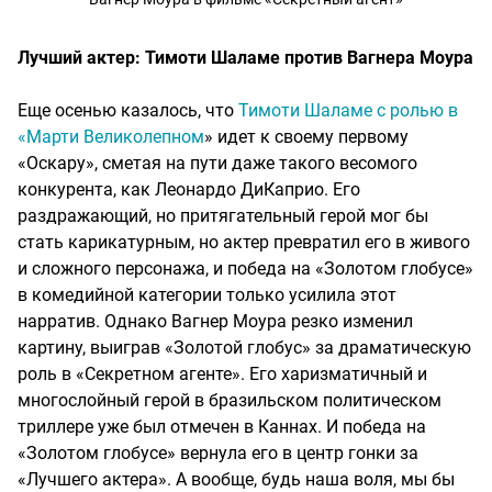
Лучший актер: Тимоти Шаламе против Вагнера Моура
Еще осенью казалось, что
Тимоти Шаламе с ролью в
«Марти Великолепном
» идет к своему первому
«Оскару», сметая на пути даже такого весомого
конкурента, как Леонардо ДиКаприо. Его
раздражающий, но притягательный герой мог бы
стать карикатурным, но актер превратил его в живого
и сложного персонажа, и победа на «Золотом глобусе»
в комедийной категории только усилила этот
нарратив. Однако Вагнер Моура резко изменил
картину, выиграв «Золотой глобус» за драматическую
роль в «Секретном агенте». Его харизматичный и
многослойный герой в бразильском политическом
триллере уже был отмечен в Каннах. И победа на
«Золотом глобусе» вернула его в центр гонки за
«Лучшего актера». А вообще, будь наша воля, мы бы