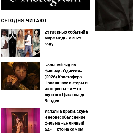
СЕГОДНЯ ЧИТАЮТ
25 главных событий в
мире моды в 2025
году
Большой гид по
фильму «Одиссея»
(2026) Кристофера
Нолана: все актеры и
их персонажи — от
жуткого Циклопа до
Зендеи
Увязли в крови, скуке
и неоне: объяснение
фильма «Ее личный
ад» — кто на самом