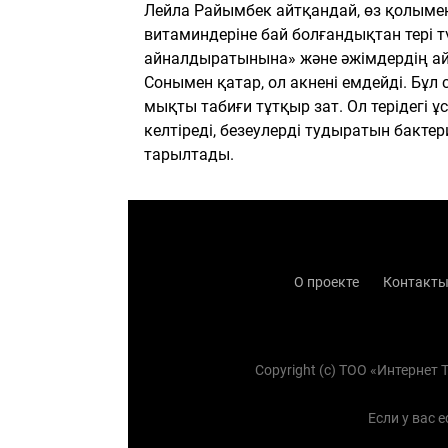
Лейла Райымбек айтқандай, өз қолымен
витаминдеріне бай болғандықтан тері т
айналдыратынына» және әжімдердің ай
Сонымен қатар, ол акнені емдейді. Бұ
мықты табиғи тұтқыр зат. Ол терідегі ұ
келтіреді, безеулерді тудыратын бактер
тарылтады.
О проекте
Контакт
Copyright (с) TOO «Интернет
Если у вас 