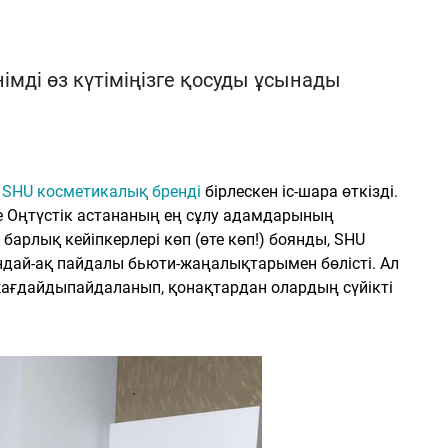
німді өз күтіміңізге қосуды ұсынады
не SHU косметикалық бренді
бірлескен іс-шара өткізді.
е Оңтүстік астананың ең сұлу адамдарының
 барлық кейіпкерлері көп (өте көп!) боянды, SHU
ондай-ақ пайдалы бьюти-жаңалықтарымен бөлісті. Ал
 жағдайдыпайдаланып, қонақтардан олардың сүйікті