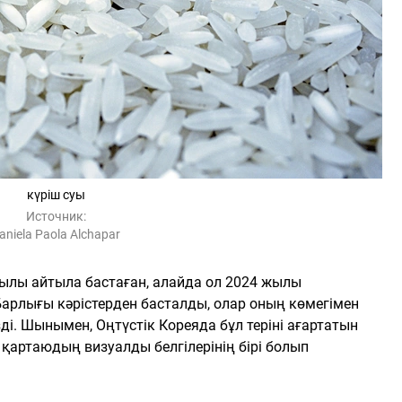
күріш суы
Источник:
aniela Paola Alchapar
 жылы айтыла бастаған, алайда ол 2024 жылы
 Барлығы кәрістерден басталды, олар оның көмегімен
зді. Шынымен, Оңтүстік Кореяда бұл теріні ағартатын
 қартаюдың визуалды белгілерінің бірі болып