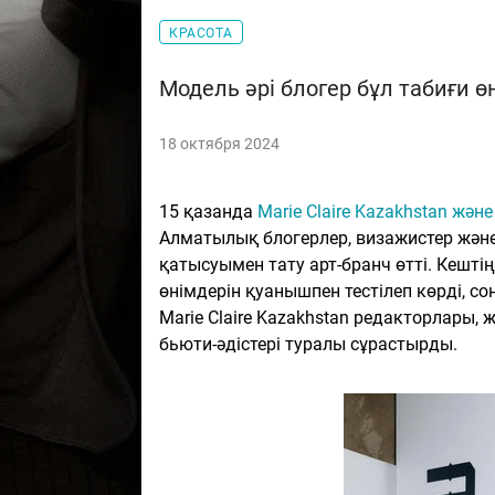
КРАСОТА
Модель әрі блогер бұл табиғи ө
18 октября 2024
15 қазанда
Marie Claire Kazakhstan жә
Алматылық блогерлер, визажистер жән
қатысуымен тату арт-бранч өтті. Кештің
өнімдерін қуанышпен тестілеп көрді, с
Marie Claire Kazakhstan редакторлары,
бьюти-әдістері туралы сұрастырды.