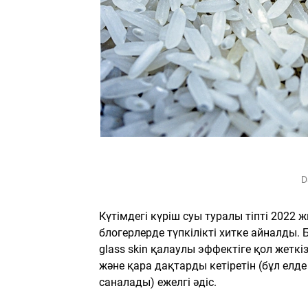
D
Күтімдегі күріш суы туралы тіпті 2022
блогерлерде түпкілікті хитке айналды.
glass skin қалаулы эффектіге қол жеткі
және қара дақтарды кетіретін (бұл елде
саналады) ежелгі әдіс.