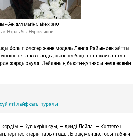
ымбек для Marie Claire x SHU
ик:
Нурлыбек Нурселинов
ашқы болып блогер және модель Лейла Райымбек айтты.
інші рет ана атанды, және ол бақыттан жайнап тұр
түрде жарқырауда! Лейланың бьюти-құпиясы неде екенін
сүйікті лайфхагы туралы
 көрдім — бұл күріш суы, — дейді Лейла. — Көптеген
тып, тері тесіктерін тарылтады. Бірақ мен дәл осы табиғи