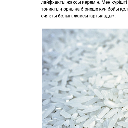
лайфхакты жақсы көремін. Мен күрішті
тониктың орнына бірнеше күн бойы қолда
сияқты болып, жақсытартылады».