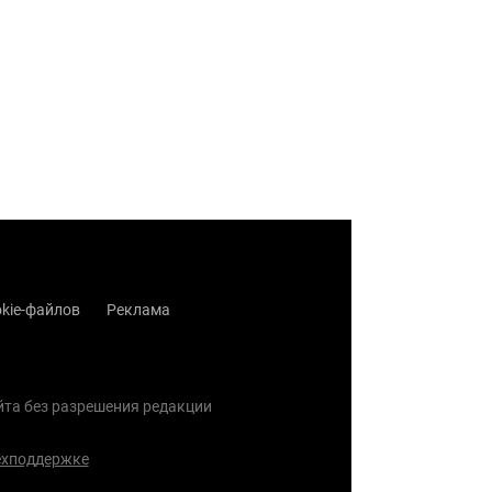
kie-файлов
Реклама
айта без разрешения редакции
ехподдержке