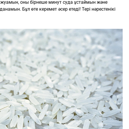
 жуамын, оны бірнеше минут суда ұстаймын және
намын. Бұл өте керемет әсер етеді! Тері нәрестенікі