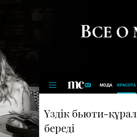
МОДА
КРАСОТА
Үздік бьюти-құрал
береді