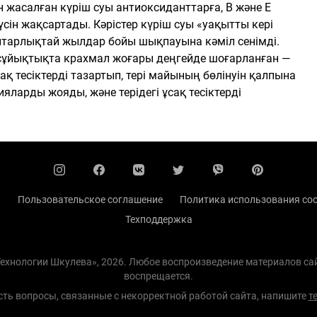
 жасалған күріш суы антиоксиданттарға, В және Е
үсін жақсартады. Кәрістер күріш суы «уақытты кері
тарлықтай жылдар бойы шықпауына кәміл сенімді.
л сұйықтықта крахмал жоғары деңгейде шоғарланған —
сақ тесіктерді тазартып, тері майының бөлінуін қалпына
ияларды жояды, және терідегі ұсақ тесіктерді
ы
Пользовательское соглашение
Политика использования coo
Техподдержка
 Технологии Шкулева», 2026. Любое воспроизведение материалов с
воспрещается.
есть вопросы, связанные с некорректной работой сайта, напишите
т