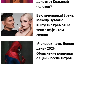
деле этот Кожаный
человек?
Бьюти-новинка! Бренд
Makeup By Mario
выпустил кремовые
тени с эффектом
сияния
«Человек-паук: Новый
день» 2026:
Объяснение концовки
с сцены после титров