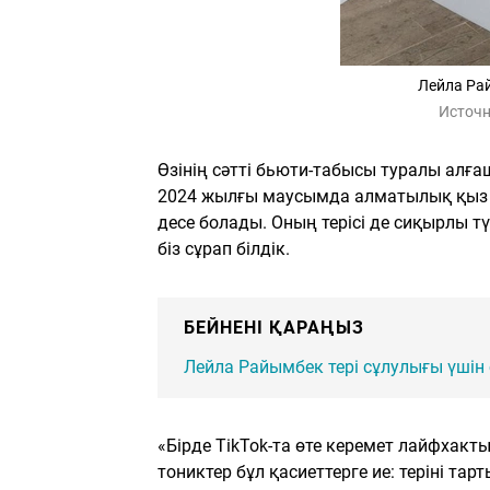
Лейла Рай
Источн
Өзінің сәтті бьюти-табысы туралы алғ
2024 жылғы маусымда алматылық қыз ек
десе болады. Оның терісі де сиқырлы 
біз сұрап білдік.
БЕЙНЕНІ ҚАРАҢЫЗ
Лейла Райымбек тері сұлулығы үшін 
«Бірде TikTok-та өте керемет лайфхакты
тониктер бұл қасиеттерге ие: теріні тар