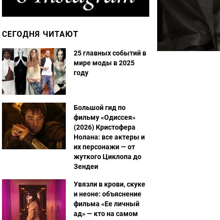
СЕГОДНЯ ЧИТАЮТ
25 главных событий в
мире моды в 2025
году
Большой гид по
фильму «Одиссея»
(2026) Кристофера
Нолана: все актеры и
их персонажи — от
жуткого Циклопа до
Зендеи
Увязли в крови, скуке
и неоне: объяснение
фильма «Ее личный
ад» — кто на самом