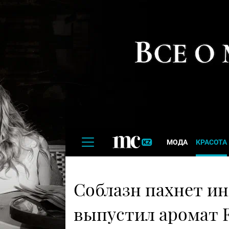
МОДА
КРАСОТА
Соблазн пахнет и
выпустил аромат F