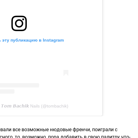
 эту публикацию в Instagram
𝙤𝙢 𝘽𝙖𝙘𝙝𝙞𝙠 Nails (@tombachik)
овали все возможные нюдовые френчи, поиграли с
ного, то, возможно, пора добавить в свою палитру что-