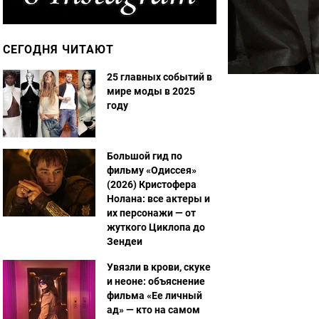
СЕГОДНЯ ЧИТАЮТ
25 главных событий в
мире моды в 2025
году
Большой гид по
фильму «Одиссея»
(2026) Кристофера
Нолана: все актеры и
их персонажи — от
жуткого Циклопа до
Зендеи
Увязли в крови, скуке
и неоне: объяснение
фильма «Ее личный
ад» — кто на самом