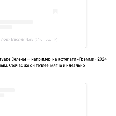
𝙤𝙢 𝘽𝙖𝙘𝙝𝙞𝙠 Nails (@tombachik)
туаре Селены — например, на афтепати «Грэмми» 2024
ным. Сейчас же он теплее, мягче и идеально