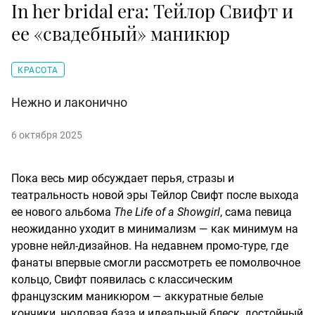
In her bridal era: Тейлор Свифт и
ее «свадебный» маникюр
КРАСОТА
Нежно и лаконично
6 октября 2025
Пока весь мир обсуждает перья, стразы и
театральность новой эры Тейлор Свифт после выхода
ее нового альбома
The Life of a Showgirl
, сама певица
неожиданно уходит в минимализм — как минимум на
уровне нейл-дизайнов. На недавнем промо-туре, где
фанаты впервые смогли рассмотреть ее помолвочное
кольцо, Свифт появилась с классическим
французским маникюром — аккуратные белые
кончики, нюдовая база и идеальный блеск, достойный