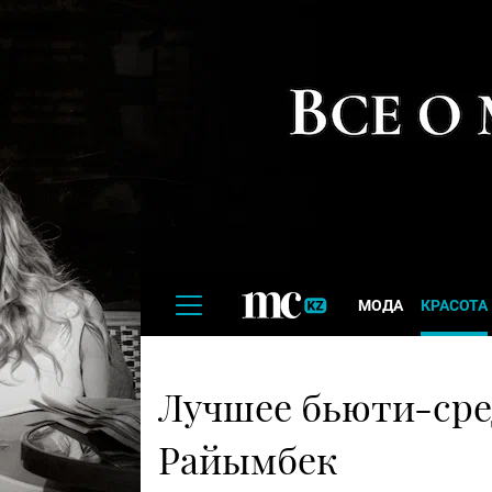
МОДА
КРАСОТА
Лучшее бьюти-сред
Райымбек