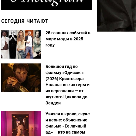
СЕГОДНЯ ЧИТАЮТ
25 главных событий в
мире моды в 2025
году
Большой гид по
фильму «Одиссея»
(2026) Кристофера
Нолана: все актеры и
их персонажи — от
жуткого Циклопа до
Зендеи
Увязли в крови, скуке
и неоне: объяснение
фильма «Ее личный
ад» — кто на самом