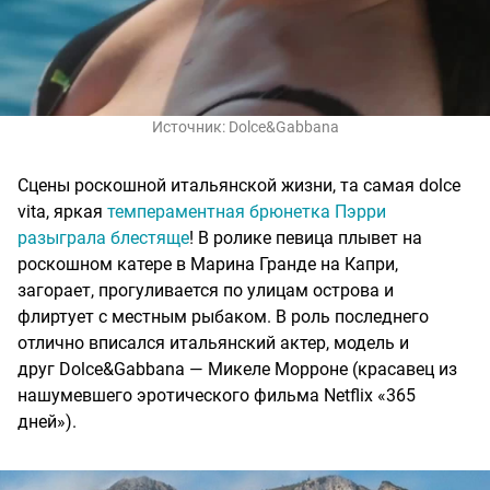
Источник:
Dolce&Gabbana
Сцены роскошной итальянской жизни, та самая dolce
vita, яркая
темпераментная брюнетка Пэрри
разыграла блестяще
! В ролике певица плывет на
роскошном катере в Марина Гранде на Капри,
загорает, прогуливается по улицам острова и
флиртует с местным рыбаком. В роль последнего
отлично вписался итальянский актер, модель и
друг Dolce&Gabbana — Микеле Морроне (красавец из
нашумевшего эротического фильма Netflix «365
дней»).