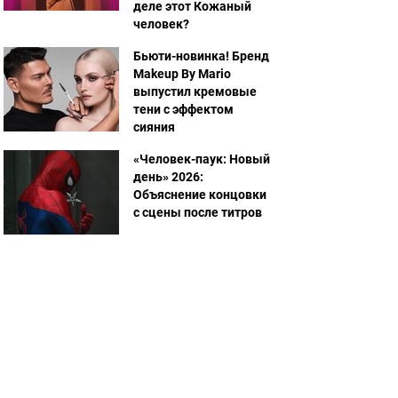
деле этот Кожаный
человек?
Бьюти-новинка! Бренд
Makeup By Mario
выпустил кремовые
тени с эффектом
сияния
«Человек-паук: Новый
день» 2026:
Объяснение концовки
с сцены после титров