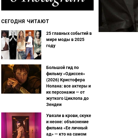
СЕГОДНЯ ЧИТАЮТ
25 главных событий в
мире моды в 2025
году
Большой гид по
фильму «Одиссея»
(2026) Кристофера
Нолана: все актеры и
их персонажи — от
жуткого Циклопа до
Зендеи
Увязли в крови, скуке
и неоне: объяснение
фильма «Ее личный
ад» — кто на самом