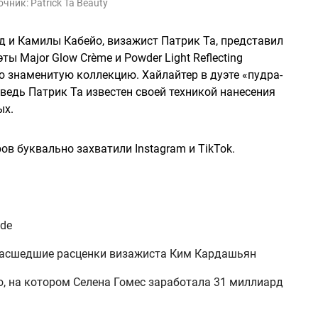
очник:
Patrick Ta Beauty
 и Камилы Кабейо, визажист Патрик Та, представил
ы Major Glow Crème и Powder Light Reflecting
свою знаменитую коллекцию. Хайлайтер в дуэте «пудра-
ведь Патрик Та известен своей техникой нанесения
ых.
ов буквально захватили Instagram и TikTok.
ode
масшедшие расценки визажиста Ким Кардашьян
о, на котором Селена Гомес заработала 31 миллиард