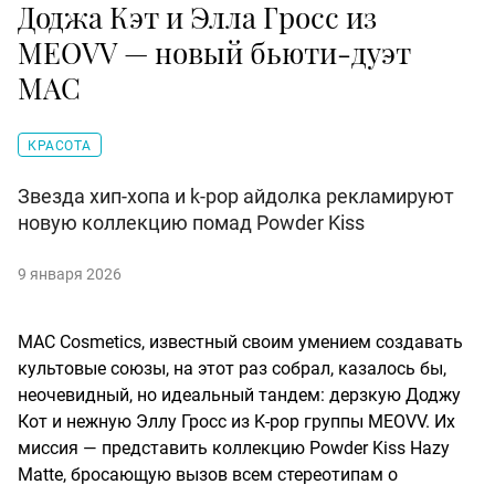
Доджа Кэт и Элла Гросс из
MEOVV — новый бьюти-дуэт
MAC
КРАСОТА
Звезда хип-хопа и k-pop айдолка рекламируют
новую коллекцию помад Powder Kiss
9 января 2026
MAC Cosmetics, известный своим умением создавать
культовые союзы, на этот раз собрал, казалось бы,
неочевидный, но идеальный тандем: дерзкую Доджу
Кот и нежную Эллу Гросс из K-pop группы MEOVV. Их
миссия — представить коллекцию Powder Kiss Hazy
Matte, бросающую вызов всем стереотипам о