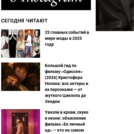
СЕГОДНЯ ЧИТАЮТ
25 главных событий в
мире моды в 2025
году
Большой гид по
фильму «Одиссея»
(2026) Кристофера
Нолана: все актеры и
их персонажи — от
жуткого Циклопа до
Зендеи
Увязли в крови, скуке
и неоне: объяснение
фильма «Ее личный
ад» — кто на самом