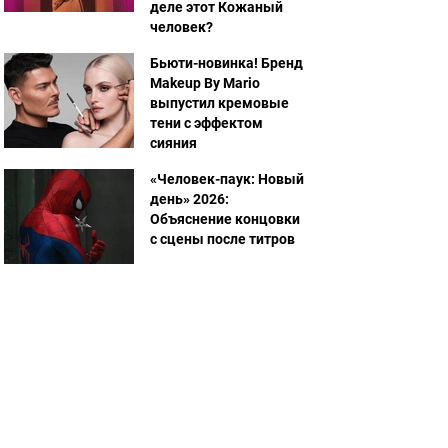
деле этот Кожаный
человек?
Бьюти-новинка! Бренд
Makeup By Mario
выпустил кремовые
тени с эффектом
сияния
«Человек-паук: Новый
день» 2026:
Объяснение концовки
с сцены после титров