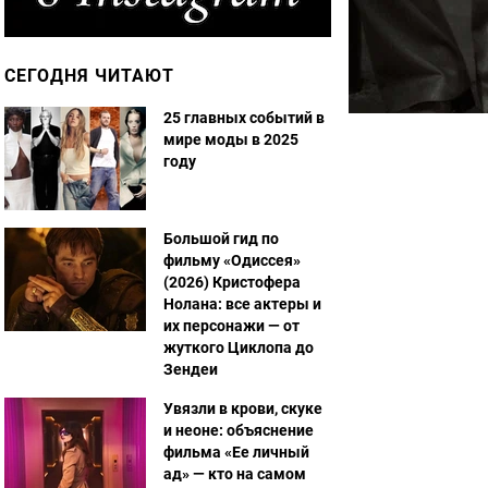
СЕГОДНЯ ЧИТАЮТ
25 главных событий в
мире моды в 2025
году
Большой гид по
фильму «Одиссея»
(2026) Кристофера
Нолана: все актеры и
их персонажи — от
жуткого Циклопа до
Зендеи
Увязли в крови, скуке
и неоне: объяснение
фильма «Ее личный
ад» — кто на самом