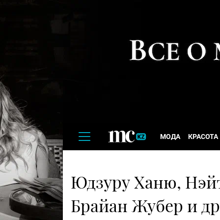
МОДА
КРАСОТА
Юдзуру Ханю, Нэйт
Брайан Жубер и др