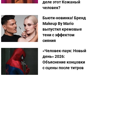
деле этот Кожаный
человек?
Бьюти-новинка! Бренд
Makeup By Mario
выпустил кремовые
тени с эффектом
сияния
«Человек-паук: Новый
день» 2026:
Объяснение концовки
с сцены после титров