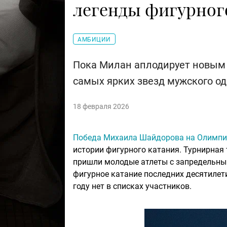
легенды фигурного
АМБИЦИИ
Пока Милан аплодирует новым 
самых ярких звезд мужского од
18 февраля 2026
Победа Михаила Шайдорова на Олимпи
истории фигурного катания. Турнирная
пришли молодые атлеты с запредельным
фигурное катание последних десятилети
году нет в списках участников.