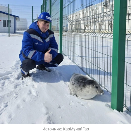
Источник:
КазМунайГаз