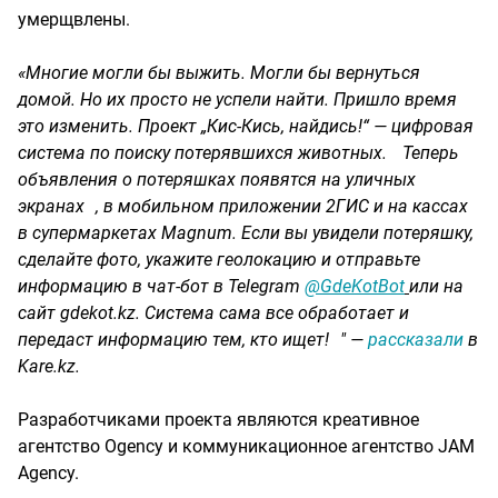
умерщвлены. ⠀
«Многие могли бы выжить. Могли бы вернуться
домой. Но их просто не успели найти. Пришло время
это изменить. Проект „Кис-Кись, найдись!“ — цифровая
система по поиску потерявшихся животных. Теперь
объявления о потеряшках появятся на уличных
экранах , в мобильном приложении 2ГИС и на кассах
в супермаркетах Magnum. Если вы увидели потеряшку,
сделайте фото, укажите геолокацию и отправьте
информацию в чат-бот в Telegram
@GdeKotBot
или на
сайт gdekot.kz. Система сама все обработает и
передаст информацию тем, кто ищет! " —
рассказали
в
Kare.kz.
Разработчиками проекта являются креативное
агентство Ogency и коммуникационное агентство JAM
Agency.