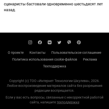
сценаристы бастовали одновременно шестьдесят лет
назад.
О проекте
Контакты
Пользовательское соглашение
Политика использования cookie-файлов
Реклама
Техподдержка
Copyright (с) TOO «Интернет Технологии Шкулева», 2026.
Любое воспроизведение материалов сайта без разрешения
редакции воспрещается.
Если у вас есть вопросы, связанные с некорректной работой
сайта, напишите
техподдержке