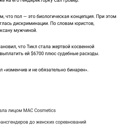
же на его гендиректорку Сал Гровер.
том, что пол — это биологическая концепция. При этом
рглась дискриминации. По словам юристов,
оксану мужчиной.
ановил, что Тикл стала жертвой косвенной
s выплатить ей $6700 плюс судебные расходы.
л «изменчив и не обязательно бинарен».
ала лицом MAC Cosmetics
рансгендеров до женских соревнований