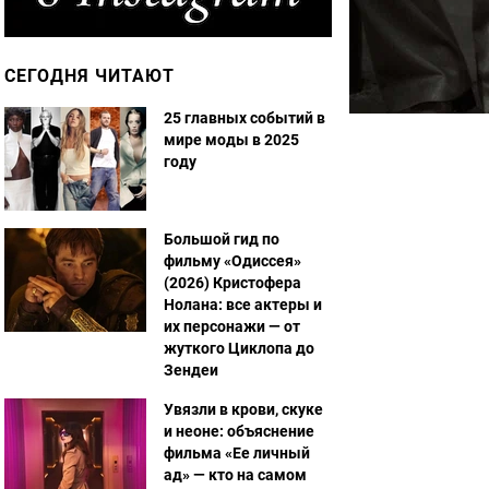
СЕГОДНЯ ЧИТАЮТ
25 главных событий в
мире моды в 2025
году
Большой гид по
фильму «Одиссея»
(2026) Кристофера
Нолана: все актеры и
их персонажи — от
жуткого Циклопа до
Зендеи
Увязли в крови, скуке
и неоне: объяснение
фильма «Ее личный
ад» — кто на самом