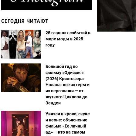
СЕГОДНЯ ЧИТАЮТ
25 главных событий в
мире моды в 2025
году
Большой гид по
фильму «Одиссея»
(2026) Кристофера
Нолана: все актеры и
их персонажи — от
жуткого Циклопа до
Зендеи
Увязли в крови, скуке
и неоне: объяснение
фильма «Ее личный
ад» — кто на самом