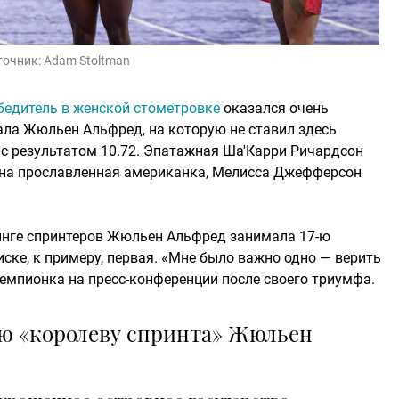
точник:
Adam Stoltman
бедитель в женской стометровке
оказался очень
ла Жюльен Альфред, на которую не ставил здесь
с результатом 10.72. Эпатажная Ша'Карри Ричардсон
одна прославленная американка, Мелисса Джефферсон
нге спринтеров Жюльен Альфред занимала 17-ю
иске, к примеру, первая. «Мне было важно одно — верить
чемпионка на пресс-конференции после своего триумфа.
ую «королеву спринта» Жюльен