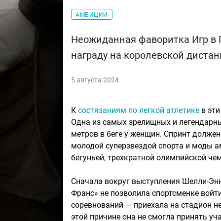
АМБИЦИИ
Неожиданная фаворитка Игр в 
награду на королевской дистан
5 августа 2024
К
состязаниям по легкой атлетике
в эти
Одна из самых зрелищных и легендарны
метров в беге у женщин. Спринт долже
молодой суперзвездой спорта и моды 
бегуньей, трехкратной олимпийской че
Сначала вокруг выступления Шелли-Энн
Франс» не позволила спортсменке войти
соревнований — приехала на стадион не
этой причине она не смогла принять уч