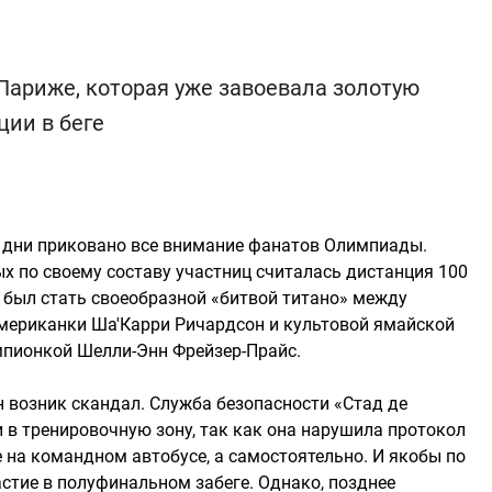
Париже, которая уже завоевала золотую
ции в беге
 дни приковано все внимание фанатов Олимпиады.
х по своему составу участниц считалась дистанция 100
н был стать своеобразной «битвой титано» между
американки Ша'Карри Ричардсон и культовой ямайской
мпионкой Шелли-Энн Фрейзер-Прайс.
 возник скандал. Служба безопасности «Стад де
 в тренировочную зону, так как она нарушила протокол
 на командном автобусе, а самостоятельно. И якобы по
астие в полуфинальном забеге. Однако, позднее