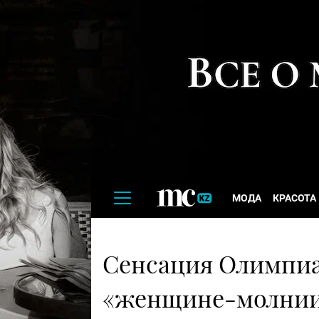
МОДА
КРАСОТА
Сенсация Олимпиад
«женщине-молнии