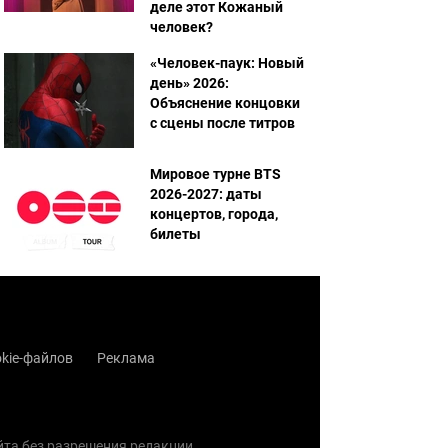
деле этот Кожаный
человек?
«Человек-паук: Новый
день» 2026:
Объяснение концовки
с сцены после титров
Мировое турне BTS
2026-2027: даты
концертов, города,
билеты
kie-файлов
Реклама
айта без разрешения редакции