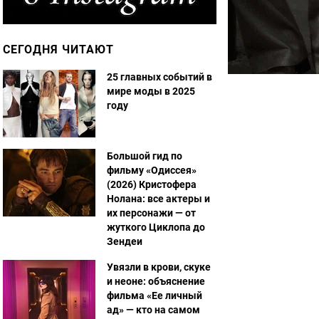
СЕГОДНЯ ЧИТАЮТ
25 главных событий в
мире моды в 2025
году
Большой гид по
фильму «Одиссея»
(2026) Кристофера
Нолана: все актеры и
их персонажи — от
жуткого Циклопа до
Зендеи
Увязли в крови, скуке
и неоне: объяснение
фильма «Ее личный
ад» — кто на самом