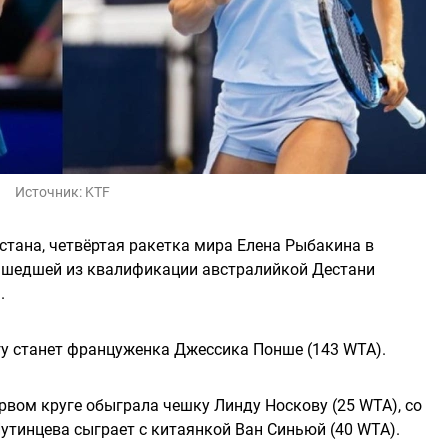
Источник:
KTF
стана, четвёртая ракетка мира Елена Рыбакина в
ышедшей из квалификации австралийкой Дестани
.
у станет француженка Джессика Понше (143 WTA).
рвом круге обыграла чешку Линду Носкову (25 WTA), со
е Путинцева сыграет с китаянкой Ван Синьюй (40 WTA).