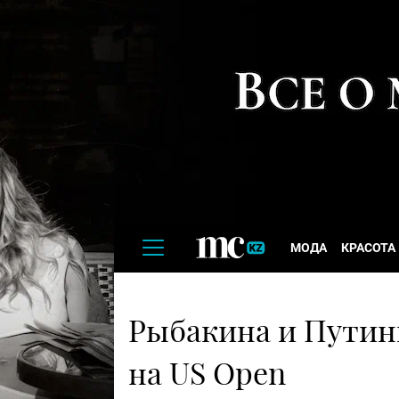
МОДА
КРАСОТА
Рыбакина и Путинц
на US Open