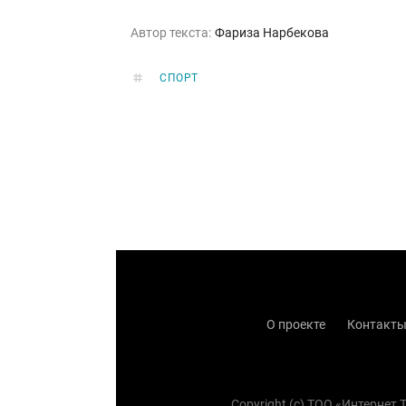
Автор текста:
Фариза Нарбекова
СПОРТ
О проекте
Контакт
Copyright (с) TOO «Интернет