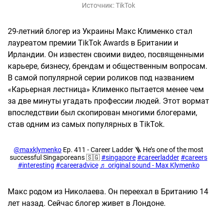
Источник:
TikTok
29-летний блогер из Украины Макс Клименко стал
лауреатом премии TikTok Awards в Британии и
Ирландии. Он известен своими видео, посвященными
карьере, бизнесу, брендам и общественным вопросам.
В самой популярной серии роликов под названием
«Карьерная лестница» Клименко пытается менее чем
за две минуты угадать профессии людей. Этот вормат
впоследствии был скопирован многими блогерами,
став одним из самых популярных в TikTok.
@maxklymenko
Ep. 411 - Career Ladder 🪜 He’s one of the most
successful Singaporeans 🇸🇬
#singapore
#careerladder
#careers
#interesting
#careeradvice
♬ original sound - Max Klymenko
Макс родом из Николаева. Он переехал в Британию 14
лет назад. Сейчас блогер живет в Лондоне.