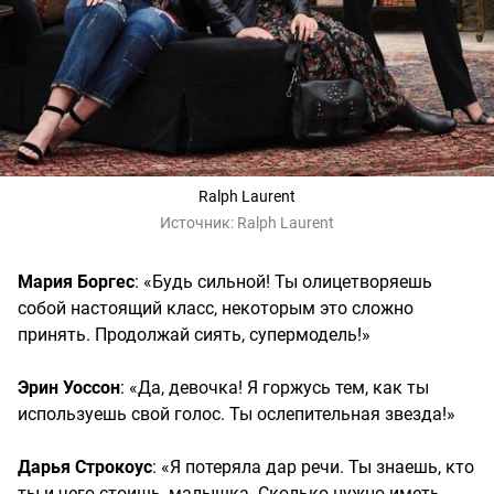
Ralph Laurent
Источник:
Ralph Laurent
Мария Боргес
: «Будь сильной! Ты олицетворяешь
собой настоящий класс, некоторым это сложно
принять. Продолжай сиять, супермодель!»
Эрин Уоссон
: «Да, девочка! Я горжусь тем, как ты
используешь свой голос. Ты ослепительная звезда!»
Дарья Строкоус
: «Я потеряла дар речи. Ты знаешь, кто
ты и чего стоишь, малышка. Сколько нужно иметь