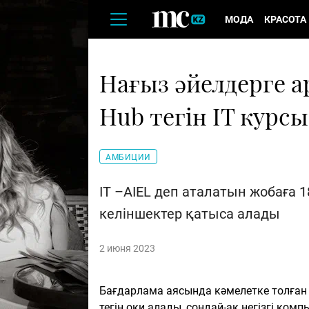
МОДА
КРАСОТА
Нағыз әйелдерге а
Hub тегін IT кур
АМБИЦИИ
IT –AIEL деп аталатын жобаға 
келіншектер қатыса алады
2 июня 2023
Бағдарлама аясында кәмелетке толған ә
тегін оқи алады, сондай-ақ негізгі ко