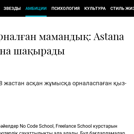
ЗВЕЗДЫ
АМБИЦИИ
ПСИХОЛОГИЯ
КУЛЬТУРА
СТИЛЬ ЖИ
рналған мамандық: Astana
сына шақырады
18 жастан асқан жұмысқа орналаспаған қыз-
йелдер No Code School, Freelance School курстарын
мпьютерлік сауаттылықты ала алады. Бұл бағдарламалар