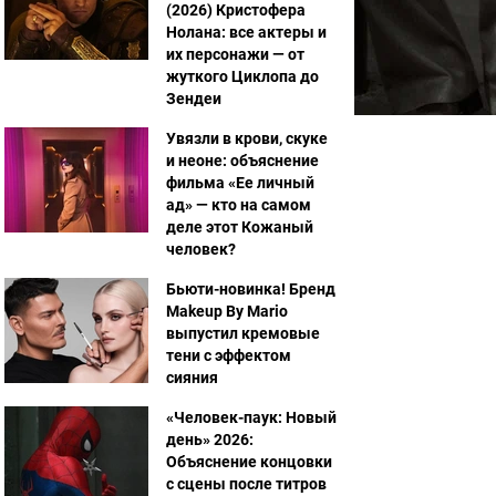
(2026) Кристофера
Нолана: все актеры и
их персонажи — от
жуткого Циклопа до
Зендеи
Увязли в крови, скуке
и неоне: объяснение
фильма «Ее личный
ад» — кто на самом
деле этот Кожаный
человек?
Бьюти-новинка! Бренд
Makeup By Mario
выпустил кремовые
тени с эффектом
сияния
«Человек-паук: Новый
день» 2026:
Объяснение концовки
с сцены после титров