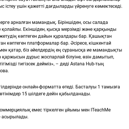
 істеу үшін қажетті дағдыларды үйренуге көмектеседі.
дерге арналған мамандық. Біріншіден, осы салада
е қолайлы. Екіншіден, қысқа мерзімді және қарқынды
етудің көптеген дайын құралдары бар. Қашықтан
ан көптеген платформалар бар. Әсіресе, кішкентай
ен қатар, біз әйелдердің ең сұранысқа ие мамандықты
өз қаржысын дұрыс жоспарлай білуіне, өзін дамытып,
ігімізді тигізсек дейміз», – деді Astana Hub-тың
ова.
ілдерінде онлайн-форматта өтеді. Басталуы 1 тамызға
өтінімдер 15 шілдеге дейін қабылданады.
коммерциялық емес тіркелген ұйымы мен ITeachMe
е асырылады.