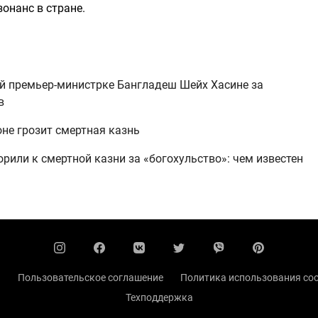
онанс в стране.
й премьер-министрке Бангладеш Шейх Хасине за
в
е грозит смертная казнь
рили к смертной казни за «богохульство»: чем известен
ы
Пользовательское соглашение
Политика использования coo
Техподдержка