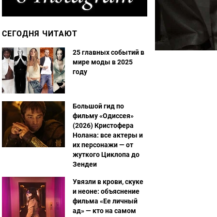
СЕГОДНЯ ЧИТАЮТ
25 главных событий в
мире моды в 2025
году
Большой гид по
фильму «Одиссея»
(2026) Кристофера
Нолана: все актеры и
их персонажи — от
жуткого Циклопа до
Зендеи
Увязли в крови, скуке
и неоне: объяснение
фильма «Ее личный
ад» — кто на самом