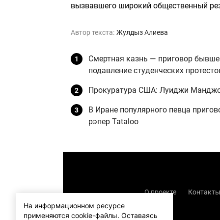
вызвавшего широкий общественный рез
Автор текста:
Жулдыз Алиева
Смертная казнь — приговор бывше
подавление студенческих протесто
Прокуратура США: Луиджи Манджон
В Иране популярного певца пригово
рэпер Tataloo
О проекте
Контакт
На информационном ресурсе
применяются cookie-файлы.
Оставаясь