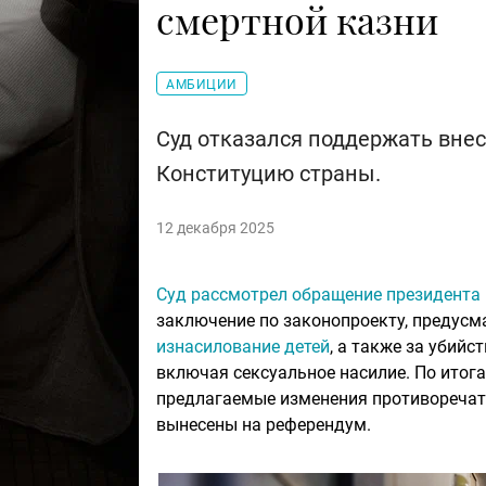
смертной казни
АМБИЦИИ
Суд отказался поддержать вне
Конституцию страны.
12 декабря 2025
Суд рассмотрел обращение президента
заключение по законопроекту, преду
изнасилование детей
, а также за убий
включая сексуальное насилие. По итога
предлагаемые изменения противоречат 
вынесены на референдум.