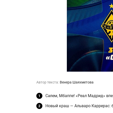
Автор текста:
Венера Шаяхметова
Сәлем, Мбаппе! «Реал Мадрид» вп
Новый краш — Альваро Каррерас: б