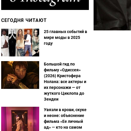
СЕГОДНЯ ЧИТАЮТ
25 главных событий в
мире моды в 2025
году
Большой гид по
фильму «Одиссея»
(2026) Кристофера
Нолана: все актеры и
их персонажи — от
жуткого Циклопа до
Зендеи
Увязли в крови, скуке
и неоне: объяснение
фильма «Ее личный
ад» — кто на самом