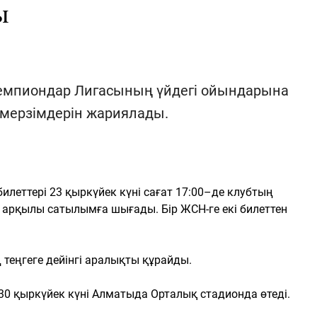
ы
емпиондар Лигасының үйдегі ойындарына
н мерзімдерін жариялады.
леттері 23 қыркүйек күні сағат 17:00–де клубтың
 арқылы сатылымға шығады. Бір ЖСН-ге екі билеттен
теңгеге дейінгі аралықты құрайды.
30 қыркүйек күні Алматыда Орталық стадионда өтеді.