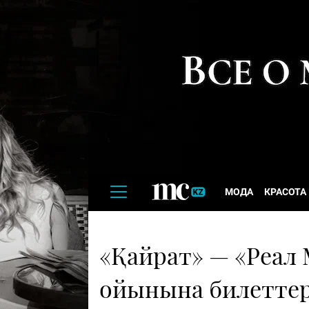
МОДА
КРАСОТА
«Қайрат» — «Реал
ойынына билеттер