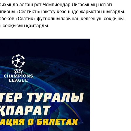
арихында алғаш рет Чемпиондар Лигасының негізгі
пионы «Селтикті» іріктеу кезеңінде жарыстан шығарды.
рбеков «Селтик» футболшыларынан келген үш соққыны,
і соққысын қайтарды.