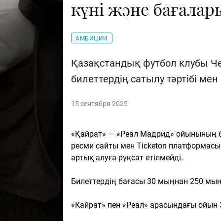
күні және бағалар
АМБИЦИИ
Қазақстандық футбол клубы Ч
билеттердің сатылу тәртібі ме
15 сентября 2025
«Қайрат» — «Реал Мадрид» ойынының би
ресми сайты мен Ticketon платформасы
артық алуға рұқсат етілмейді.
Билеттердің бағасы 30 мыңнан 250 мың 
«Кайрат» пен «Реал» арасындағы ойын 