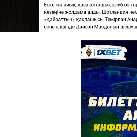
Еске салайық, қазақстандық клуб өз т
кезеңіне жолдама алды, Шотландия чем
«Қайраттың» қақпашысы Темірлан Ана
соның ішінде Дайзэн Маэданың шешуш