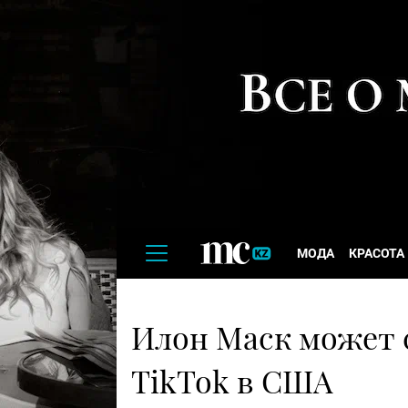
МОДА
КРАСОТА
Илон Маск может 
TikTok в США