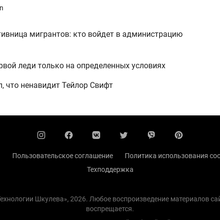
an
тивница мигрантов: кто войдет в администрацию
рвой леди только на определенных условиях
, что ненавидит Тейлор Свифт
ы
Пользовательское соглашение
Политика использования coo
Техподдержка
 Технологии Шкулева», 2026. Любое воспроизведение материалов с
воспрещается.