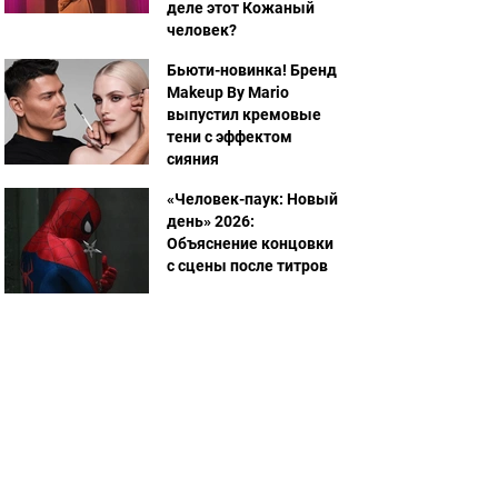
деле этот Кожаный
человек?
Бьюти-новинка! Бренд
Makeup By Mario
выпустил кремовые
тени с эффектом
сияния
«Человек-паук: Новый
день» 2026:
Объяснение концовки
с сцены после титров