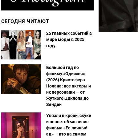
СЕГОДНЯ ЧИТАЮТ
25 главных событий в
мире моды в 2025
году
Большой гид по
фильму «Одиссея»
(2026) Кристофера
Нолана: все актеры и
их персонажи — от
жуткого Циклопа до
Зендеи
Увязли в крови, скуке
и неоне: объяснение
фильма «Ее личный
ад» — кто на самом