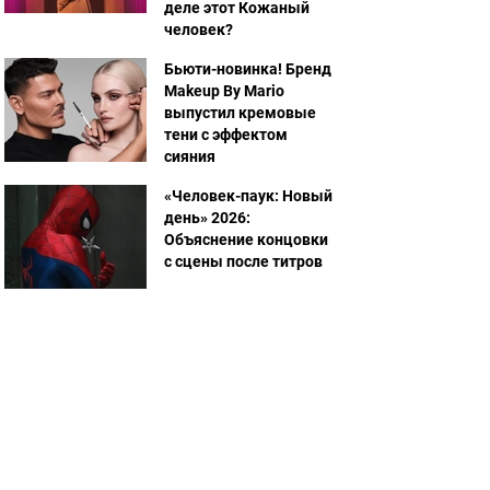
деле этот Кожаный
человек?
Бьюти-новинка! Бренд
Makeup By Mario
выпустил кремовые
тени с эффектом
сияния
«Человек-паук: Новый
день» 2026:
Объяснение концовки
с сцены после титров