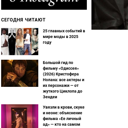
СЕГОДНЯ ЧИТАЮТ
25 главных событий в
мире моды в 2025
году
Большой гид по
фильму «Одиссея»
(2026) Кристофера
Нолана: все актеры и
их персонажи — от
жуткого Циклопа до
Зендеи
Увязли в крови, скуке
и неоне: объяснение
фильма «Ее личный
ад» — кто на самом