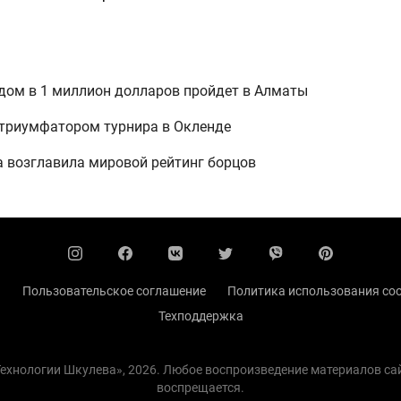
дом в 1 миллион долларов пройдет в Алматы
 триумфатором турнира в Окленде
 возглавила мировой рейтинг борцов
ы
Пользовательское соглашение
Политика использования coo
Техподдержка
 Технологии Шкулева», 2026. Любое воспроизведение материалов с
воспрещается.