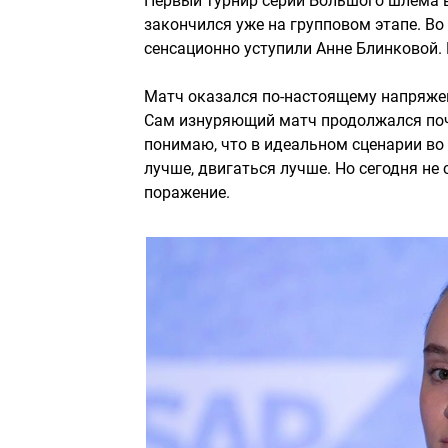
Первый турнир серии Большого шлема в
закончился уже на групповом этапе. В
сенсационно уступили Анне Блинковой.
Матч оказался по-настоящему напряженны
Сам изнуряющий матч продолжался почт
понимаю, что в идеальном сценарии во
лучше, двигаться лучше. Но сегодня н
поражение.