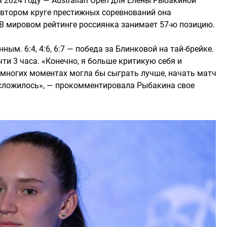
 2024 году — Australian Open для Елены Рыбакиной
о втором круге престижных соревнований она
 В мировом рейтинге россиянка занимает 57-ю позицию.
м. 6:4, 4:6, 6:7 — победа за Блинковой на тай-брейке.
и 3 часа. «Конечно, я больше критикую себя и
 многих моментах могла бы сыграть лучше, начать матч
е сложилось», — прокомментировала Рыбакина свое