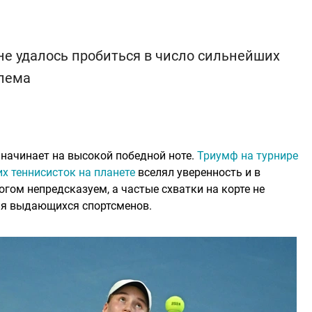
не удалось пробиться в число сильнейших
шлема
 начинает на высокой победной ноте.
Триумф на турнире
их теннисисток на планете
вселял уверенность и в
огом непредсказуем, а частые схватки на корте не
ля выдающихся спортсменов.