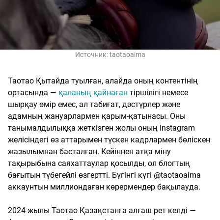
Источник:
taotaoaima
Таотао Қытайда туылған, алайда оның контентінің
ортасында —
қаланың қайнаған
тіршілігі немесе
шырқау өмір емес, ал табиғат, дәстүрлер және
адамның жануарлармен қарым-қатынасы. Оны
танымалдылыққа жеткізген жолы оның Instagram
желісіндегі өз аттарымен түскен кадрлармен бөліскен
жазылымнан басталған. Кейіннен атқа міну
тақырыбына саяхаттаулар қосылды, ол блогтың
бағытын түбегейлі өзгертті. Бүгінгі күгі @taotaoaima
аккаунтын миллиондаған көрермендер бақылауда.
2024 жылы Таотао Қазақстанға алғаш рет келді —