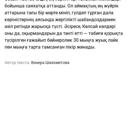
бойынша саяхатқа аттанды. Ол аймақтың ең жүйрік
аттарына тағы бір мәрте мініп, гүлдеп тұрған дала
көріністерінің аясында жергілікті шабандоздармен
әзіл ретінде жарысқа түсті. Әсіресе, Көлсай көлдері
оны да, оқырмандарын да тәнті етті — табиғи қорықта
түсірілген ғажайып бейнеролик 30 мыңға жуық лайк
пен мыңға тарта тамсанған пікір жинады.
Автор текста:
Венера Шаяхметова