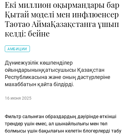
Екі миллион оқырмандары бар
Қытай моделі мен инфлюенсер
Таотао АймаҚазақстанға ұшып
келді: бейне
АМБИЦИИ
Дүниежүзілік көшпенділер
ойындарыныңқатысушысы Қазақстан
Республикасына және оның дәстүрлеріне
махаббатын қайта білдірді.
16 июня 2025
Фильтр салынған образдардың дәуірінде өткінші
трендер үшін емес, ал шынайлылығы мен төл
болмысы үшін бақылағын келетін блогерлерді табу