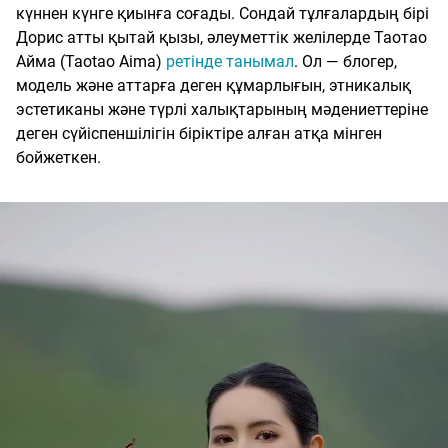
күннен күнге қиынға соғады. Сондай тұлғалардың бірі
Дорис атты қытай қызы, әлеуметтік желілерде Таотао
Айма (Taotao Aima)
ретінде танымал
. Ол — блогер,
модель және аттарға деген құмарлығын, этникалық
эстетиканы және түрлі халықтарының мәдениеттеріне
деген сүйіспеншілігін біріктіре алған атқа мінген
бойжеткен.