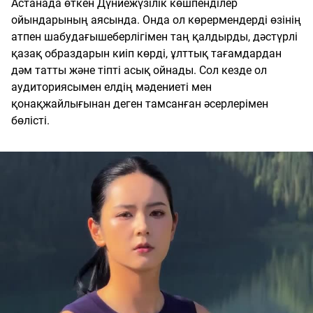
Астанада өткен Дүниежүзілік көшпенділер
ойындарының аясында. Онда ол көрермендерді өзінің
атпен шабудағышеберлігімен таң қалдырды, дәстүрлі
қазақ образдарын киіп көрді, ұлттық тағамдардан
дәм татты және тіпті асық ойнады. Сол кезде ол
аудиториясымен елдің мәдениеті мен
қонақжайлығынан деген тамсанған әсерлерімен
бөлісті.