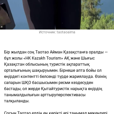
Источник:
taotaoaima
Бір жылдан соң Таотао Айман Қазақстанға оралды —
бұл жолы «HK Kazakh Tourism» АҚ және Шығыс
Қазақстан облысының туристік ақпараттық
орталығының шақыруымен. Бірнеше апта бойы ол
өңірдегі контентті белсенді түрде жариялауда. Өзінің
сапарын ШҚО басшысымен ресми кездесуден
бастады, ол жерде Қытайтуристік нарықта өңірдің
танымалдылығын арттыруперспективасы
талқыланды.
Сосын Таотао елдің ең көрікті әрі танымал мекендері