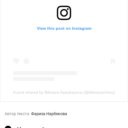
View this post on Instagram
A post shared by Bibisara Asaubayeva (@bibisarachess)
Автор текста:
Фариза Нарбекова