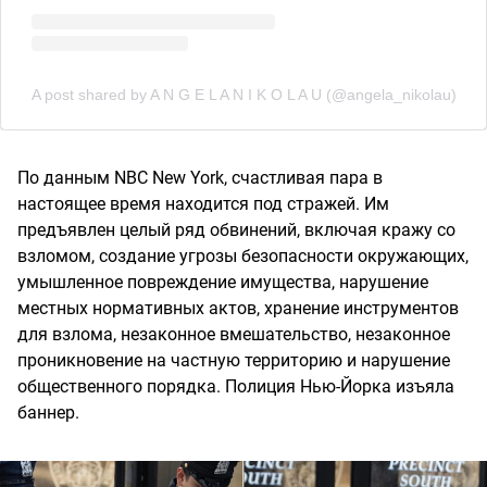
A post shared by A N G E L A N I K O L A U (@angela_nikolau)
По данным NBC New York, счастливая пара в
настоящее время находится под стражей. Им
предъявлен целый ряд обвинений, включая кражу со
взломом, создание угрозы безопасности окружающих,
умышленное повреждение имущества, нарушение
местных нормативных актов, хранение инструментов
для взлома, незаконное вмешательство, незаконное
проникновение на частную территорию и нарушение
общественного порядка. Полиция Нью-Йорка изъяла
баннер.