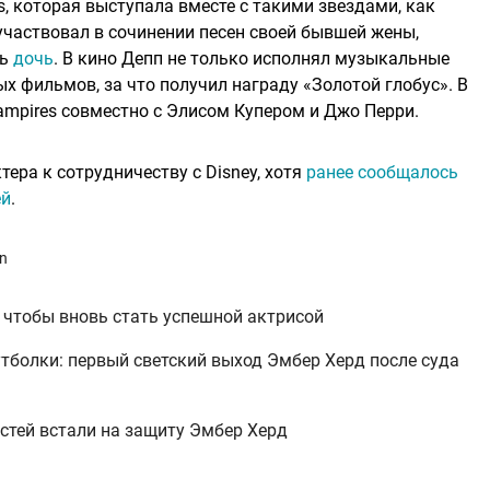
s, которая выступала вместе с такими звездами, как
участвовал в сочинении песен своей бывшей жены,
ть
дочь
. В кино Депп не только исполнял музыкальные
ых фильмов, за что получил награду «Золотой глобус». В
Vampires совместно с Элисом Купером и Джо Перри.
ера к сотрудничеству с Disney, хотя
ранее сообщалось
ей
.
an
 чтобы вновь стать успешной актрисой
утболки: первый светский выход Эмбер Херд после суда
стей встали на защиту Эмбер Херд