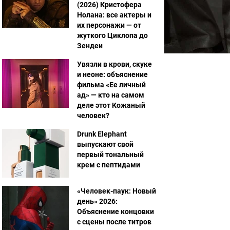
(2026) Кристофера
Нолана: все актеры и
их персонажи — от
жуткого Циклопа до
Зендеи
Увязли в крови, скуке
и неоне: объяснение
фильма «Ее личный
ад» — кто на самом
деле этот Кожаный
человек?
Drunk Elephant
выпускают свой
первый тональный
крем с пептидами
«Человек-паук: Новый
день» 2026:
Объяснение концовки
с сцены после титров