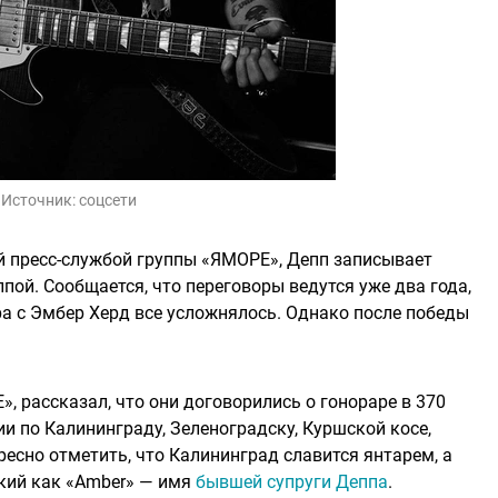
Источник:
соцсети
й пресс-службой группы «ЯМОРЕ», Депп записывает
пой. Сообщается, что переговоры ведутся уже два года,
ра с Эмбер Херд все усложнялось. Однако после победы
, рассказал, что они договорились о гонораре в 370
и по Калининграду, Зеленоградску, Куршской косе,
ресно отметить, что Калининград славится янтарем, а
ский как «Amber» — имя
бывшей супруги Деппа
.