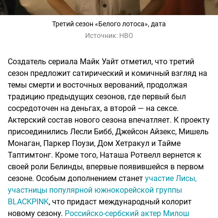
Третий сезон «Белого лотоса», дата
Источник:
HBO
Создатель сериала Майк Уайт отметил, что третий
сезон предложит сатирический и комичный взгляд на
темы смерти и восточных верований, продолжая
традицию предыдущих сезонов, где первый был
сосредоточен на деньгах, а второй — на сексе.
Актерский состав нового сезона впечатляет. К проекту
присоединились Лесли Бибб, Джейсон Айзекс, Мишель
Монаган, Паркер Поузи, Дом Хетракул и Тайме
Таптимтонг. Кроме того, Наташа Ротвелл вернется к
своей роли Белинды, впервые появившейся в первом
сезоне. Особым дополнением станет
участие Лисы,
участницы популярной южнокорейской группы
BLACKPINK
, что придаст международный колорит
новому сезону.
Российско-сербский актер Милош