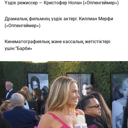
Үздік режиссер — Кристофер Нолан («Оппенгеймер»)
Драмалық фильмнің үздік актері: Киллиан Мерфи
(«Оппенгеймер»)
Кинематографиялық және кассалық жетістіктері
үшін:"Барби»