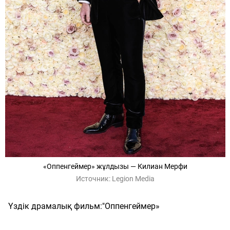
«Оппенгеймер» жұлдызы — Килиан Мерфи
Источник:
Legion Media
Үздік драмалық фильм:"Оппенгеймер»