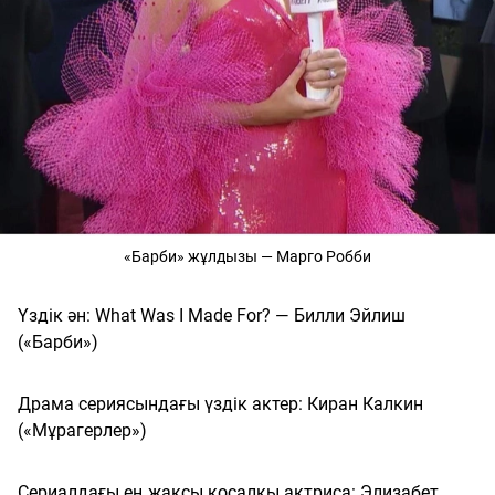
«Барби» жұлдызы — Марго Робби
Үздік ән: What Was I Made For? — Билли Эйлиш
(«Барби»)
Драма сериясындағы үздік актер: Киран Калкин
(«Мұрагерлер»)
Сериалдағы ең жақсы қосалқы актриса: Элизабет