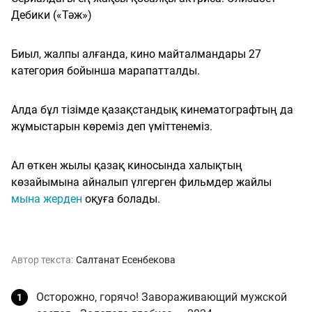
Дебики («Тәж»)
Биыл, жалпы алғанда, кино майталмандары 27
категория бойынша марапатталды.
Алда бұл тізімде қазақстандық кинематографтың да
жұмыстарын көреміз деп үміттенеміз.
Ал өткен жылы қазақ киносында халықтың
көзайымына айналып үлгерген фильмдер жайлы
мына жерден
оқуға болады.
Автор текста:
Салтанат Есенбекова
Осторожно, горячо! Завораживающий мужской